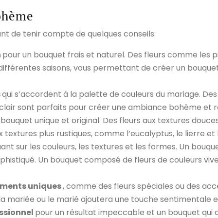
bohème
ant de tenir compte de quelques conseils:
n
pour un bouquet frais et naturel. Des fleurs comme les piv
en différentes saisons, vous permettant de créer un bouqu
s
qui s’accordent à la palette de couleurs du mariage. Des
aune clair sont parfaits pour créer une ambiance bohème et
 bouquet unique et original. Des fleurs aux textures douc
textures plus rustiques, comme l’eucalyptus, le lierre et 
ouant sur les couleurs, les textures et les formes. Un bouq
histiqué. Un bouquet composé de fleurs de couleurs vives
léments uniques
, comme des fleurs spéciales ou des acce
ur la mariée ou le marié ajoutera une touche sentimentale 
essionnel
pour un résultat impeccable et un bouquet qui c