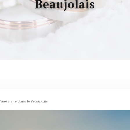
Beaujolais
d’une visite dans le Beaujolais